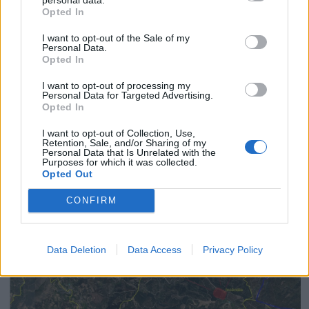
Opted In
I want to opt-out of the Sale of my
Personal Data.
Opted In
I want to opt-out of processing my
Personal Data for Targeted Advertising.
Opted In
I want to opt-out of Collection, Use,
Retention, Sale, and/or Sharing of my
Há dérbi distrital na 1.ª eliminatória da Taça de
Personal Data that Is Unrelated with the
Portugal
Purposes for which it was collected.
Opted Out
4/08/2026
CONFIRM
Data Deletion
Data Access
Privacy Policy